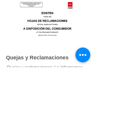
Quejas y Reclamaciones
Quejas y reclamaciones: Le informamos
que disponemos de Hojas de
Reclamaciones, Quejas y Sugerencias.
Puede solicitarla y/o presentarla de
manera física en las Oficinas o bien vía
correo electrónico a la dirección:
calidad@a-mas-ecu.com.
Teléfono:
91 853 43 81
Dirección: Calle Arturo Soria n.º 50, local. 28027